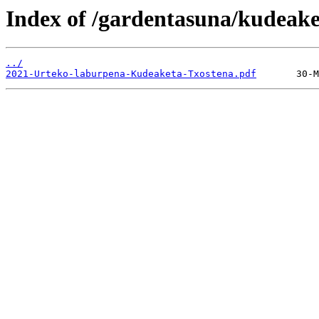
Index of /gardentasuna/kudeak
../
2021-Urteko-laburpena-Kudeaketa-Txostena.pdf